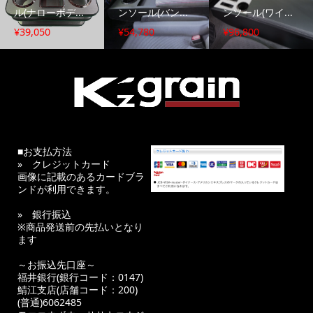
ル(ナローボデ...
ンソール(バン...
ンソール(ワイ...
¥
39,050
¥
54,780
¥
96,800
ハイエース専用オリジナルパーツ通販
■お支払方法
» クレジットカード
画像に記載のあるカードブラ
ンドが利用できます。
» 銀行振込
※商品発送前の先払いとなり
ます
～お振込先口座～
福井銀行(銀行コード：0147)
鯖江支店(店舗コード：200)
(普通)6062485