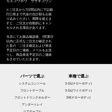
モエコウボウ ササキコウジ
※ご注文から7日間以内に下記銀
行口座まで代金の合計額をお振
り込みください。期限を超えま
すと、ご注文が自動的にキャン
セルされる場合があります。
当店にてお振込確認後、3営業日
以内に正式なご注文が確定され
た旨の「ご注文確定および発送
予定日のご連絡」メールをお送
りし、商品発送予定日のご連絡
をさせていただきます。
パーツで選ぶ
車種で選ぶ
システムコンソール
S-GL(ナローボディ)
フロントテーブル
S-GL(ワイドボディ)
フロントドリンクホルダー
DX(ナローボディ)
アンダートレイ
リアテーブル