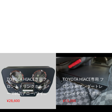
TOYOTA HIACE専用フ
TOYOTA HIACE専用 フ
ロントドリンクホルダ
ロント用アンダートレ
ー Ver.2(ナロー/ワイ...
イ(ワイドボディ専用)
¥
28,600
¥
13,200