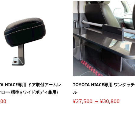
TA HIACE専用 ドア取付アームレ
TOYOTA HIACE専用 ワンタッ
ナロー(標準)/ワイドボディ兼用)
ル
500
¥
27,500
～
¥
30,800