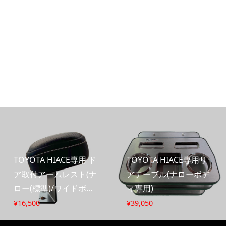
TOYOTA HIACE専用 ド
TOYOTA HIACE専用リ
ア取付アームレスト(ナ
アテーブル(ナローボデ
ロー(標準)/ワイドボ...
ィ専用)
¥
16,500
¥
39,050